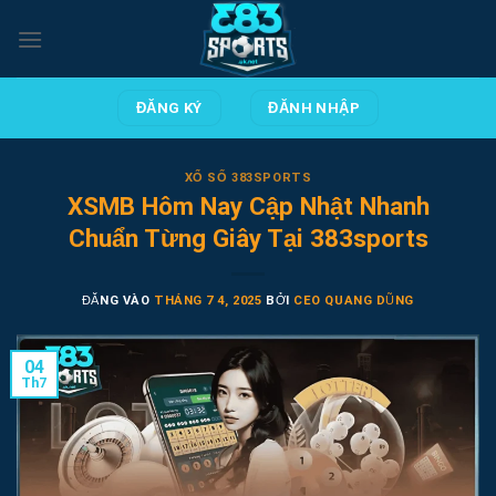
Bỏ
qua
nội
dung
ĐĂNG KÝ
ĐĂNH NHẬP
XỔ SỐ 383SPORTS
XSMB Hôm Nay Cập Nhật Nhanh
Chuẩn Từng Giây Tại 383sports
ĐĂNG VÀO
THÁNG 7 4, 2025
BỞI
CEO QUANG DŨNG
04
Th7