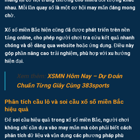
nhau. Mỗi lần quay số là một cơ hội may mắn đáng mong
chờ.
Xổ số miền Bắc hiện cũng đã được phát triển trên nền
tảng online, cho phép người chơi tra cứu kết quả nhanh
chóng và dễ dàng qua website hoặc ứng dụng. Điều này
góp phần nâng cao trải nghiệm, phù hợp với xu hướng
hiện đại.
Xem thêm:
XSMN Hôm Nay – Dự Đoán
Chuẩn Từng Giây Cùng 383sports
Phân tích cầu lô và soi cầu xổ số miền Bắc
hiệu quả
Để soi cầu hiệu quả trong xổ số miền Bắc, người chơi
không chỉ cần dựa vào may mắn mà còn phải biết cách
phân tích dữ liệu và vận dụng các phương pháp phù