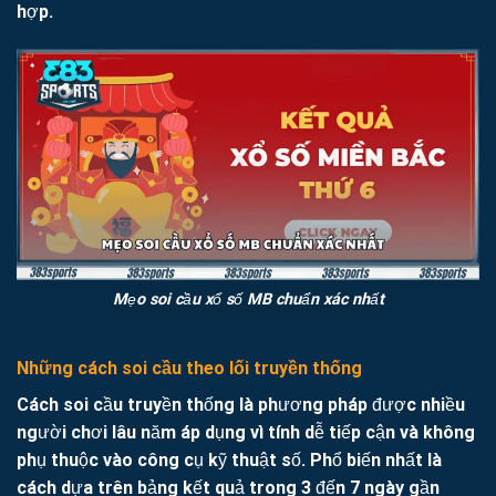
hợp.
Mẹo soi cầu xổ số MB chuẩn xác nhất
Những cách soi cầu theo lối truyền thống
Cách soi cầu truyền thống là phương pháp được nhiều
người chơi lâu năm áp dụng vì tính dễ tiếp cận và không
phụ thuộc vào công cụ kỹ thuật số. Phổ biến nhất là
cách dựa trên bảng kết quả trong 3 đến 7 ngày gần