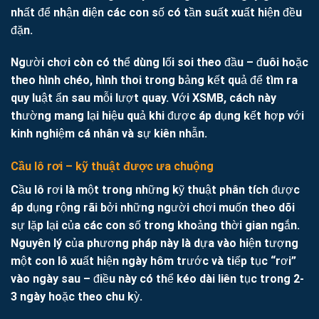
nhất để nhận diện các con số có tần suất xuất hiện đều
đặn.
Người chơi còn có thể dùng lối soi theo đầu – đuôi hoặc
theo hình chéo, hình thoi trong bảng kết quả để tìm ra
quy luật ẩn sau mỗi lượt quay. Với XSMB, cách này
thường mang lại hiệu quả khi được áp dụng kết hợp với
kinh nghiệm cá nhân và sự kiên nhẫn.
Cầu lô rơi – kỹ thuật được ưa chuộng
Cầu lô rơi là một trong những kỹ thuật phân tích được
áp dụng rộng rãi bởi những người chơi muốn theo dõi
sự lặp lại của các con số trong khoảng thời gian ngắn.
Nguyên lý của phương pháp này là dựa vào hiện tượng
một con lô xuất hiện ngày hôm trước và tiếp tục “rơi”
vào ngày sau – điều này có thể kéo dài liên tục trong 2-
3 ngày hoặc theo chu kỳ.