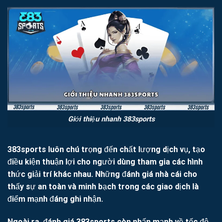
Giới thiệu nhanh 383sports
383sports luôn chú trọng đến chất lượng dịch vụ, tạo
điều kiện thuận lợi cho người dùng tham gia các hình
thức giải trí khác nhau. Những đánh giá nhà cái cho
thấy sự an toàn và minh bạch trong các giao dịch là
điểm mạnh đáng ghi nhận.
Ngoài ra, đánh giá 383sports còn nhấn mạnh về tốc độ