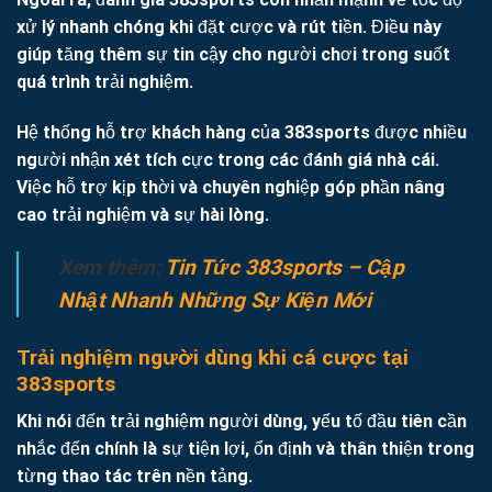
xử lý nhanh chóng khi đặt cược và rút tiền. Điều này
giúp tăng thêm sự tin cậy cho người chơi trong suốt
quá trình trải nghiệm.
Hệ thống hỗ trợ khách hàng của 383sports được nhiều
người nhận xét tích cực trong các đánh giá nhà cái.
Việc hỗ trợ kịp thời và chuyên nghiệp góp phần nâng
cao trải nghiệm và sự hài lòng.
Xem thêm:
Tin Tức 383sports – Cập
Nhật Nhanh Những Sự Kiện Mới
Trải nghiệm người dùng khi cá cược tại
383sports
Khi nói đến trải nghiệm người dùng, yếu tố đầu tiên cần
nhắc đến chính là sự tiện lợi, ổn định và thân thiện trong
từng thao tác trên nền tảng.