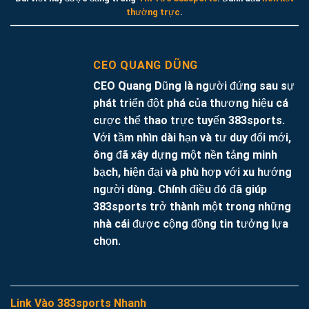
thường trực
.
CEO QUANG DŨNG
CEO Quang Dũng là người đứng sau sự
phát triển đột phá của thương hiệu cá
cược thể thao trực tuyến 383sports.
Với tầm nhìn dài hạn và tư duy đổi mới,
ông đã xây dựng một nền tảng minh
bạch, hiện đại và phù hợp với xu hướng
người dùng. Chính điều đó đã giúp
383sports trở thành một trong những
nhà cái được cộng đồng tin tưởng lựa
chọn.
Link Vào 383sports Nhanh