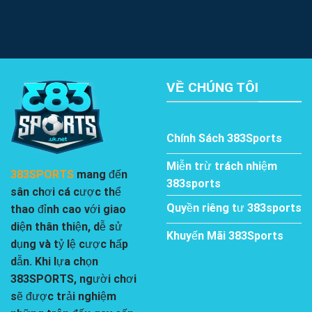
VỀ CHÚNG TÔI
Chính Sách 383Sports
Miễn trừ trách nhiệm
383SPORTS
mang đến
383sports
sân chơi cá cược thể
Quyền riêng tư 383sports
thao đỉnh cao với giao
diện thân thiện, dễ sử
Khuyến Mãi 383Sports
dụng và tỷ lệ cược hấp
dẫn. Khi lựa chọn
383SPORTS
, người chơi
sẽ được trải nghiệm