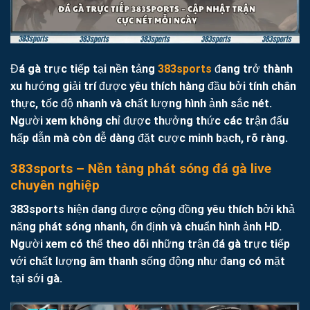
Đá gà trực tiếp tại nền tảng
383sports
đang trở thành
xu hướng giải trí được yêu thích hàng đầu bởi tính chân
thực, tốc độ nhanh và chất lượng hình ảnh sắc nét.
Người xem không chỉ được thưởng thức các trận đấu
hấp dẫn mà còn dễ dàng đặt cược minh bạch, rõ ràng.
383sports – Nền tảng phát sóng đá gà live
chuyên nghiệp
383sports hiện đang được cộng đồng yêu thích bởi khả
năng phát sóng nhanh, ổn định và chuẩn hình ảnh HD.
Người xem có thể theo dõi những trận đá gà trực tiếp
với chất lượng âm thanh sống động như đang có mặt
tại sới gà.