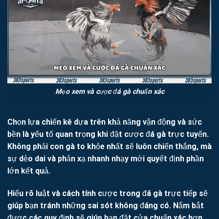
Mẹo xem và cược đá gà chuẩn xác
Chọn lựa chiến kê dựa trên khả năng vận động và sức
bền là yếu tố quan trọng khi đặt cược đá gà trực tuyến.
Không phải con gà to khỏe nhất sẽ luôn chiến thắng, mà
sự dẻo dai và phản xạ nhanh nhạy mới quyết định phần
lớn kết quả.
Hiểu rõ luật và cách tính cược trong đá gà trực tiếp sẽ
giúp bạn tránh những sai sót không đáng có. Nắm bắt
được các quy định sẽ giúp bạn đặt cửa chuẩn xác hơn