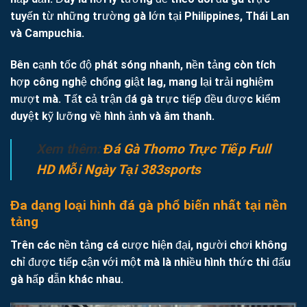
tuyến từ những trường gà lớn tại Philippines, Thái Lan
và Campuchia.
Bên cạnh tốc độ phát sóng nhanh, nền tảng còn tích
hợp công nghệ chống giật lag, mang lại trải nghiệm
mượt mà. Tất cả trận đá gà trực tiếp đều được kiểm
duyệt kỹ lưỡng về hình ảnh và âm thanh.
Xem thêm:
Đá Gà Thomo Trực Tiếp Full
HD Mỗi Ngày Tại 383sports
Đa dạng loại hình đá gà phổ biến nhất tại nền
tảng
Trên các nền tảng cá cược hiện đại, người chơi không
chỉ được tiếp cận với một mà là nhiều hình thức thi đấu
gà hấp dẫn khác nhau.