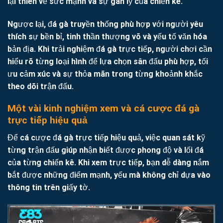
lại thiên về sức mạnh và sự gan lỳ của chiến kê.
Ngược lại, đá gà truyền thống phù hợp với người yêu
thích sự bền bỉ, tinh thần thượng võ và yếu tố văn hóa
bản địa. Khi trải nghiệm đá gà trực tiếp, người chơi cần
hiểu rõ từng loại hình để lựa chọn sân đấu phù hợp, tối
ưu cảm xúc và sự thỏa mãn trong từng khoảnh khắc
theo dõi trận đấu.
Một vài kinh nghiệm xem và cá cược đá gà
trực tiếp hiệu quả
Để cá cược đá gà trực tiếp hiệu quả, việc quan sát kỹ
từng trận đấu giúp nhận biết được phong độ và lối đá
của từng chiến kê. Khi xem trực tiếp, bạn dễ dàng nắm
bắt được những điểm mạnh, yếu mà không chỉ dựa vào
thông tin trên giấy tờ.