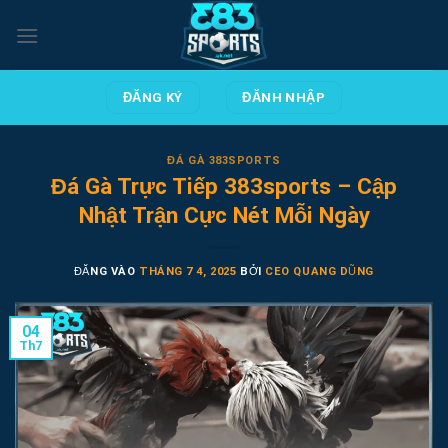
Bỏ
qua
nội
dung
ĐĂNG KÝ
ĐĂNH NHẬP
ĐÁ GÀ 383SPORTS
Đá Gà Trực Tiếp 383sports – Cập
Nhật Trận Cực Nét Mỗi Ngày
ĐĂNG VÀO
THÁNG 7 4, 2025
BỞI
CEO QUANG DŨNG
04
Th7