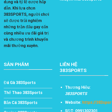
dụng và tỷ lệ cược hấp
dẫn. Khi lựa chọn
383SPORTS
, người chơi
sẽ được trải nghiệm
những trận đấu gay cấn
cùng nhiều ưu đãi giá trị
và chương trình khuyến
mãi thường xuyên.
SẢN PHẨM
LIÊN HỆ
383SPORTS
Đá Gà 383Sports
Thương Hiệu:
Thể Thao 383Sports
383SPORTS
Website:
https://383spor
Bắn Cá 383Sports
SĐT: 0991302301